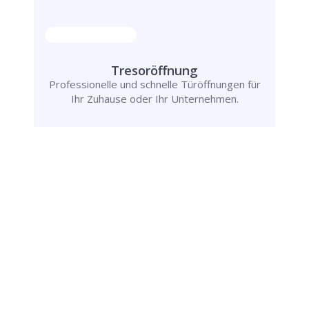
Tresoröffnung
Professionelle und schnelle Türöffnungen für
Ihr Zuhause oder Ihr Unternehmen.
Rufen Sie uns jetzt an und
lassen Sie
uns Ihr Problem lösen!